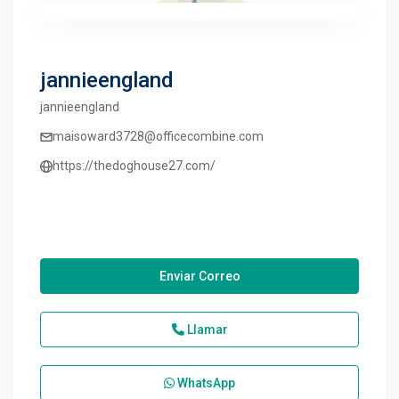
jannieengland
jannieengland
maisoward3728@officecombine.com
https://thedoghouse27.com/
Enviar Correo
Llamar
WhatsApp