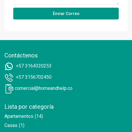
Contáctenos
+57 3164320253
+57 3156702450
comercial@homeandhelp.co
Lista por categoría
Apartamentos
(14)
Casas
(1)