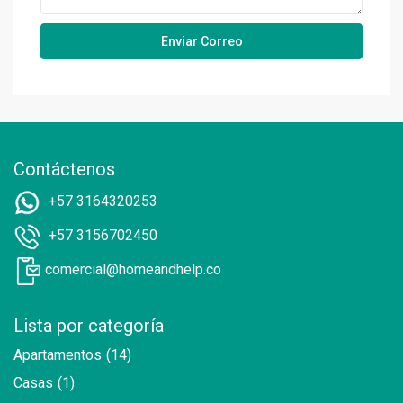
Contáctenos
+57 3164320253
+57 3156702450
comercial@homeandhelp.co
Lista por categoría
Apartamentos
(14)
Casas
(1)