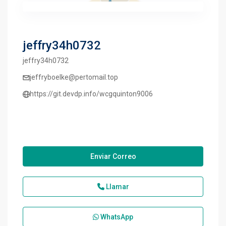
jeffry34h0732
jeffry34h0732
jeffryboelke@pertomail.top
https://git.devdp.info/wcgquinton9006
Enviar Correo
Llamar
WhatsApp