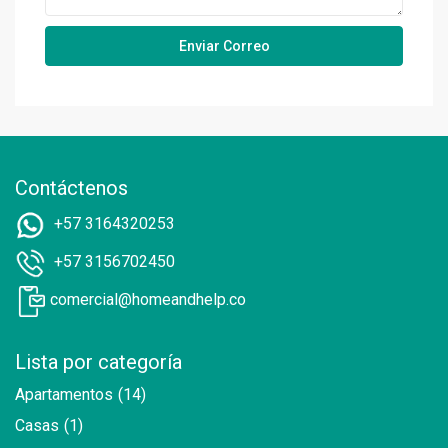
Contáctenos
+57 3164320253
+57 3156702450
comercial@homeandhelp.co
Lista por categoría
Apartamentos
(14)
Casas
(1)