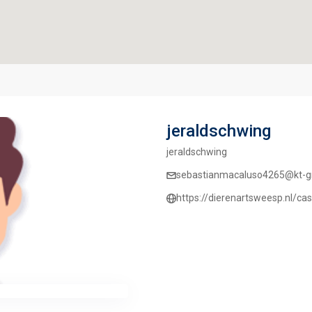
jeraldschwing
jeraldschwing
sebastianmacaluso4265@kt-g
https://dierenartsweesp.nl/ca