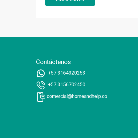
Contáctenos
+57 3164320253
+57 3156702450
comercial@homeandhelp.co