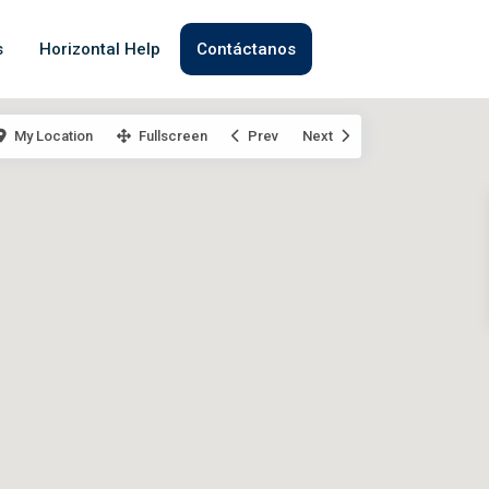
s
Horizontal Help
Contáctanos
My Location
Fullscreen
Prev
Next