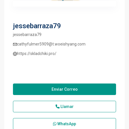
jessebarraza79
jessebarraza79
cathyfulmer5909@t.woeishyang.com
https://skladchiki.pro/
Enviar Correo
Llamar
WhatsApp