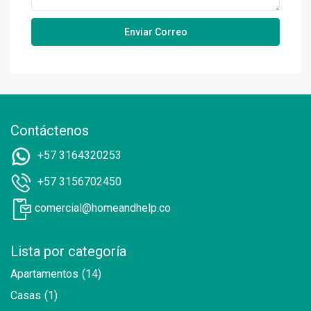
Contáctenos
+57 3164320253
+57 3156702450
comercial@homeandhelp.co
Lista por categoría
Apartamentos
(14)
Casas
(1)