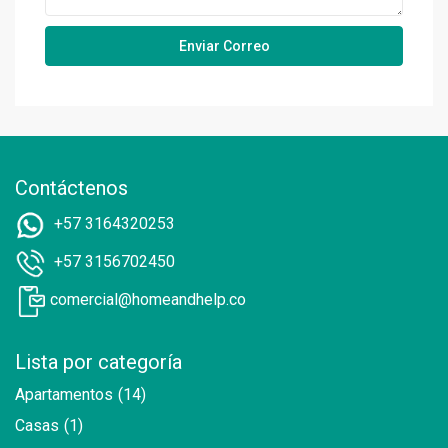
Contáctenos
+57 3164320253
+57 3156702450
comercial@homeandhelp.co
Lista por categoría
Apartamentos
(14)
Casas
(1)