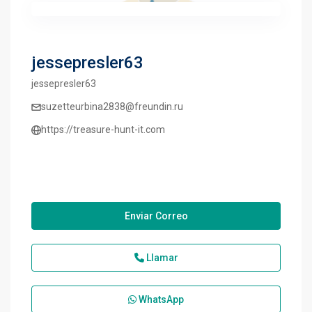
jessepresler63
jessepresler63
suzetteurbina2838@freundin.ru
https://treasure-hunt-it.com
Enviar Correo
Llamar
WhatsApp