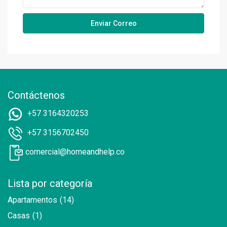
Contáctenos
+57 3164320253
+57 3156702450
comercial@homeandhelp.co
Lista por categoría
Apartamentos
(14)
Casas
(1)