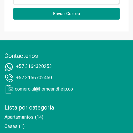
Contáctenos
+57 3164320253
+57 3156702450
comercial@homeandhelp.co
Lista por categoría
Apartamentos
(14)
Casas
(1)