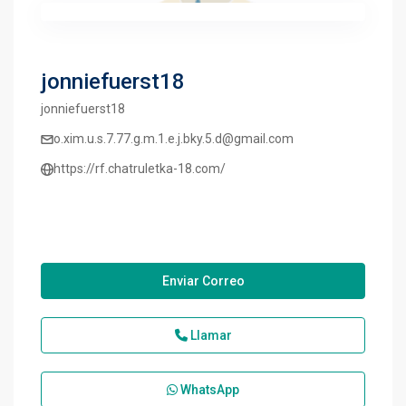
jonniefuerst18
jonniefuerst18
o.xim.u.s.7.77.g.m.1.e.j.bky.5.d@gmail.com
https://rf.chatruletka-18.com/
Enviar Correo
Llamar
WhatsApp