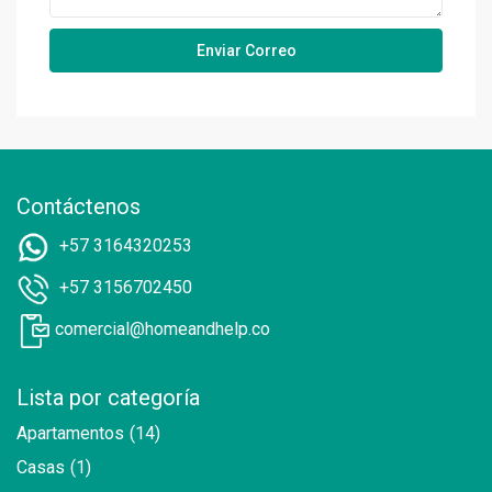
Contáctenos
+57 3164320253
+57 3156702450
comercial@homeandhelp.co
Lista por categoría
Apartamentos
(14)
Casas
(1)