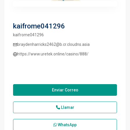
kaifrome041296
kaifrome041296
braydenharricks2462@b.cr.cloudns.asia
https://www.uretek.online/casino/888/
Enviar Correo
Llamar
WhatsApp