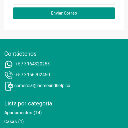
Contáctenos
+57 3164320253
+57 3156702450
comercial@homeandhelp.co
Lista por categoría
Apartamentos
(14)
Casas
(1)