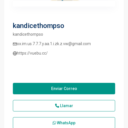
kandicethompso
kandicethompso
ox.im.us.7.7.7.y.aa.1.i.zk.z.vw@gmail.com
https://vuebu.cc/
Enviar Correo
Llamar
WhatsApp