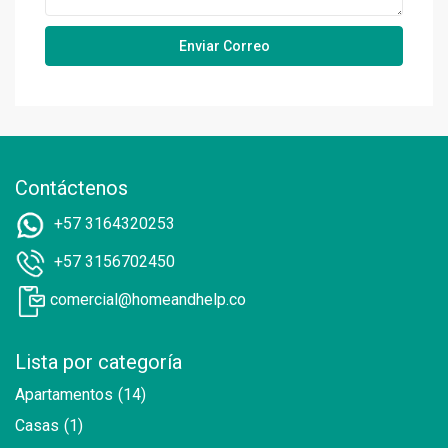
Contáctenos
+57 3164320253
+57 3156702450
comercial@homeandhelp.co
Lista por categoría
Apartamentos
(14)
Casas
(1)