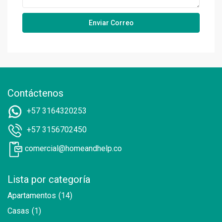
Contáctenos
+57 3164320253
+57 3156702450
comercial@homeandhelp.co
Lista por categoría
Apartamentos
(14)
Casas
(1)