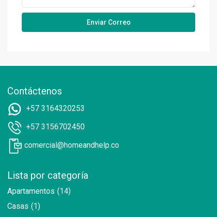
Contáctenos
+57 3164320253
+57 3156702450
comercial@homeandhelp.co
Lista por categoría
Apartamentos
(14)
Casas
(1)