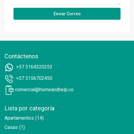
Contáctenos
+57 3164320253
+57 3156702450
comercial@homeandhelp.co
Lista por categoría
Apartamentos
(14)
Casas
(1)