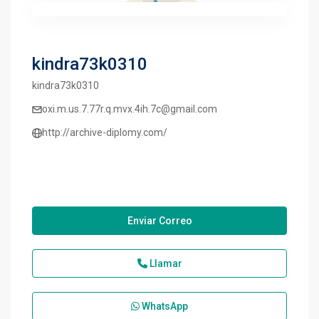
kindra73k0310
kindra73k0310
oxi.m.us.7.77r.q.mvx.4ih.7c@gmail.com
http://archive-diplomy.com/
Enviar Correo
Llamar
WhatsApp