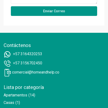
Contáctenos
+57 3164320253
+57 3156702450
comercial@homeandhelp.co
Lista por categoría
Apartamentos
(14)
Casas
(1)