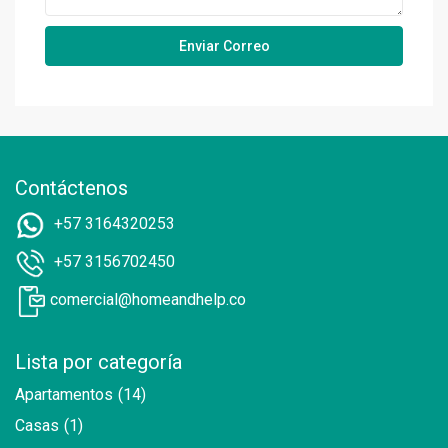
Contáctenos
+57 3164320253
+57 3156702450
comercial@homeandhelp.co
Lista por categoría
Apartamentos
(14)
Casas
(1)