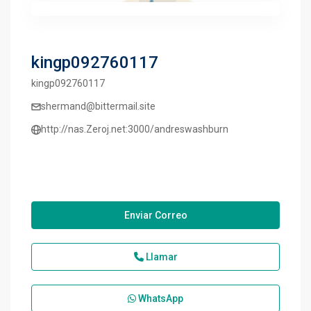
kingp092760117
kingp092760117
shermand@bittermail.site
http://nas.Zeroj.net:3000/andreswashburn
Enviar Correo
Llamar
WhatsApp