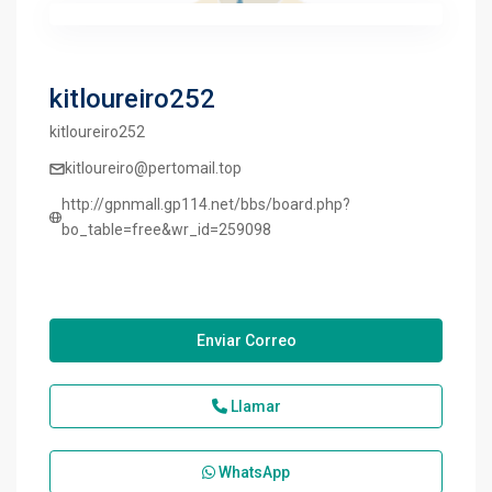
kitloureiro252
kitloureiro252
kitloureiro@pertomail.top
http://gpnmall.gp114.net/bbs/board.php?
bo_table=free&wr_id=259098
Enviar Correo
Llamar
WhatsApp