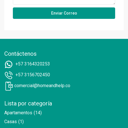
Contáctenos
+57 3164320253
+57 3156702450
comercial@homeandhelp.co
Lista por categoría
Apartamentos
(14)
Casas
(1)