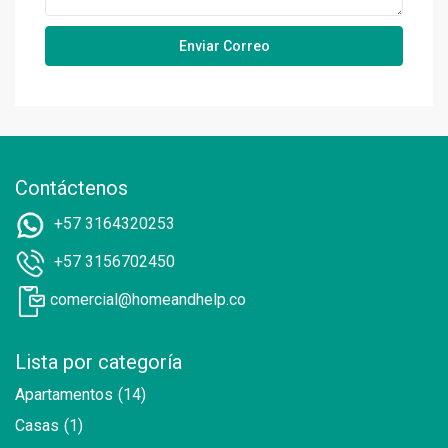
Contáctenos
+57 3164320253
+57 3156702450
comercial@homeandhelp.co
Lista por categoría
Apartamentos
(14)
Casas
(1)