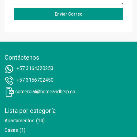
Contáctenos
+57 3164320253
+57 3156702450
comercial@homeandhelp.co
Lista por categoría
Apartamentos
(14)
Casas
(1)