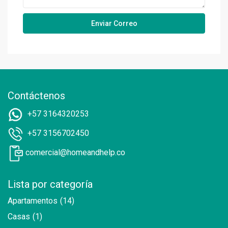
Contáctenos
+57 3164320253
+57 3156702450
comercial@homeandhelp.co
Lista por categoría
Apartamentos
(14)
Casas
(1)