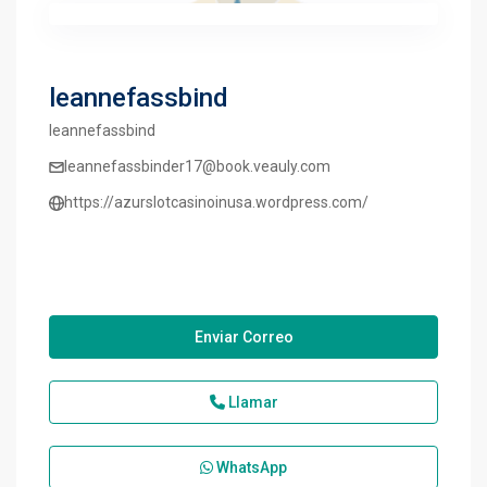
leannefassbind
leannefassbind
leannefassbinder17@book.veauly.com
https://azurslotcasinoinusa.wordpress.com/
Enviar Correo
Llamar
WhatsApp