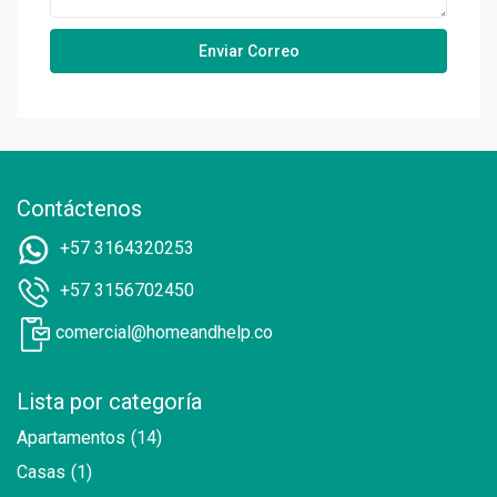
Contáctenos
+57 3164320253
+57 3156702450
comercial@homeandhelp.co
Lista por categoría
Apartamentos
(14)
Casas
(1)