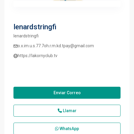
lenardstringfi
lenardstringfi
o.x.im.u.s.77.7oh.r.m.kd.tpay@gmail.com
https://lakornyclub.tv
Enviar Correo
Llamar
WhatsApp