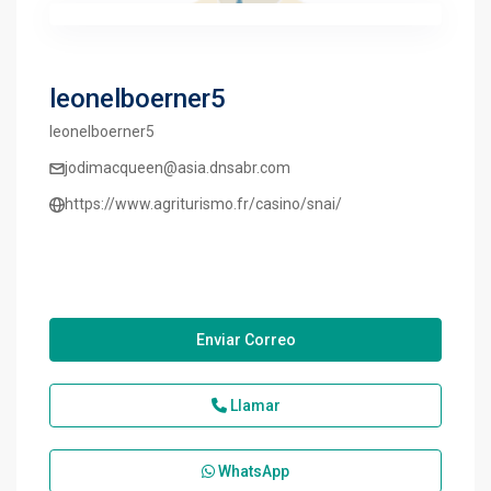
leonelboerner5
leonelboerner5
jodimacqueen@asia.dnsabr.com
https://www.agriturismo.fr/casino/snai/
Enviar Correo
Llamar
WhatsApp