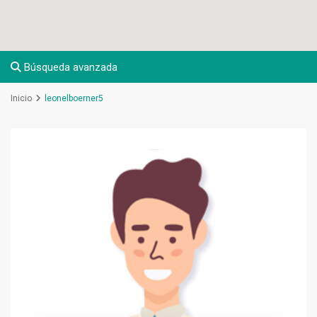
Búsqueda avanzada
Inicio
leonelboerner5