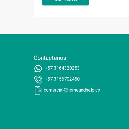
Contáctenos
+57 3164320253
+57 3156702450
comercial@homeandhelp.co