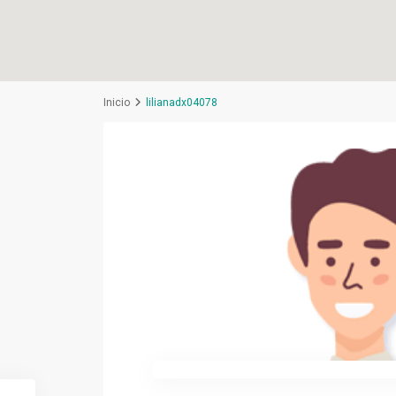
Inicio
lilianadx04078