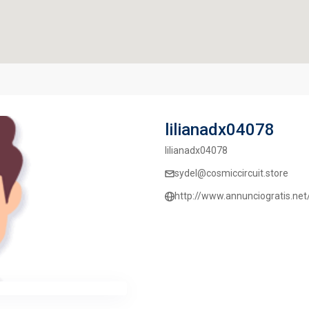
lilianadx04078
lilianadx04078
sydel@cosmiccircuit.store
http://www.annunciogratis.ne