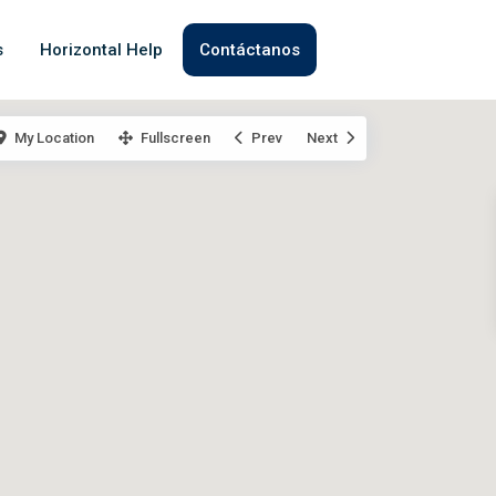
s
Horizontal Help
Contáctanos
My Location
Fullscreen
Prev
Next