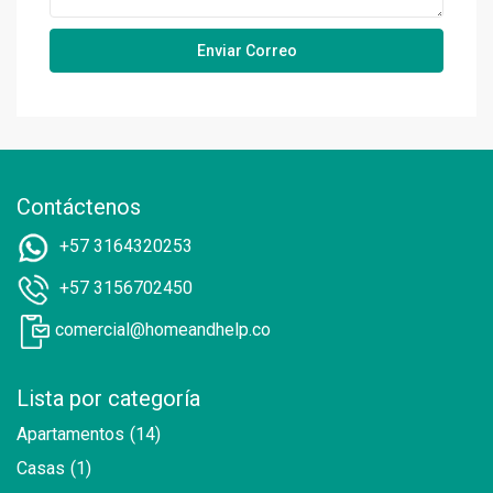
Contáctenos
+57 3164320253
+57 3156702450
comercial@homeandhelp.co
Lista por categoría
Apartamentos
(14)
Casas
(1)