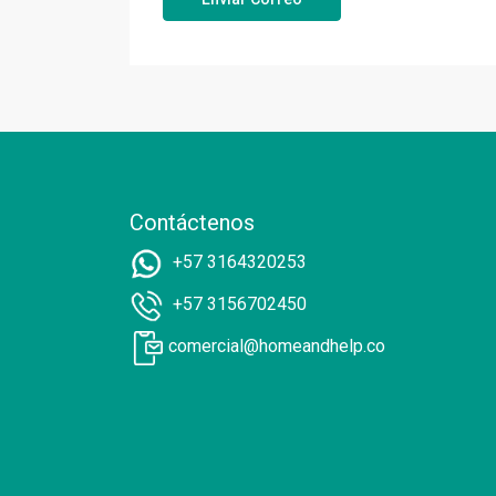
Contáctenos
+57 3164320253
+57 3156702450
comercial@homeandhelp.co