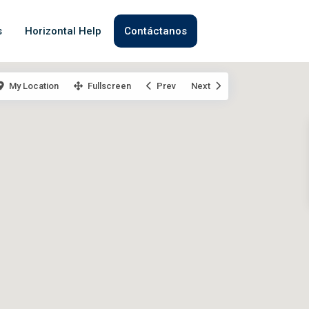
s
Horizontal Help
Contáctanos
My Location
Fullscreen
Prev
Next