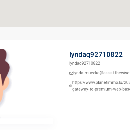
lyndaq92710822
lyndaq92710822
lynda-muecke@assist.thewisetr
https://www.planetimmo.lu/202
gateway-to-premium-web-bas