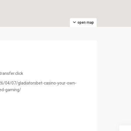
open map
ansfer.click
6/04/07/gladiatorsbet-casino-your-own-
ed-gaming/