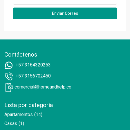
Contáctenos
+57 3164320253
+57 3156702450
comercial@homeandhelp.co
Lista por categoría
Apartamentos
(14)
Casas
(1)