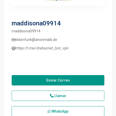
maddisona09914
maddisona09914
eldonfunk@anonmails.de
https://t.me/cheburnet_bot_vpn
Enviar Correo
Llamar
WhatsApp