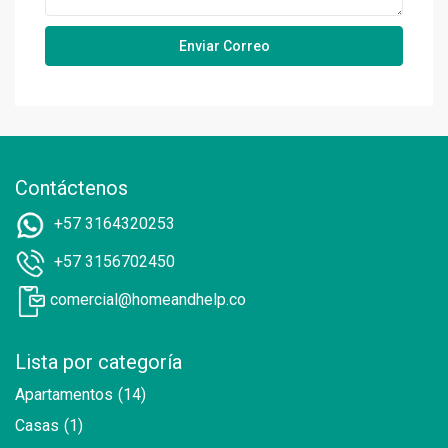
Contáctenos
+57 3164320253
+57 3156702450
comercial@homeandhelp.co
Lista por categoría
Apartamentos
(14)
Casas
(1)