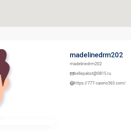
madelinedrm202
madelinedrm202
bellepabst@0815.ru
https://777-casino365.com/