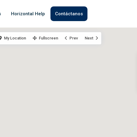
s
Horizontal Help
Contáctanos
My Location
Fullscreen
Prev
Next