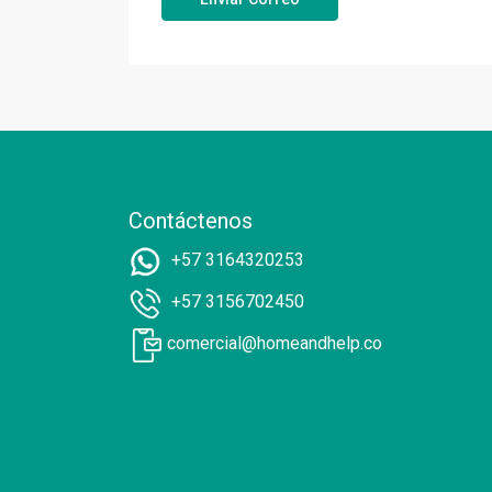
Contáctenos
+57 3164320253
+57 3156702450
comercial@homeandhelp.co