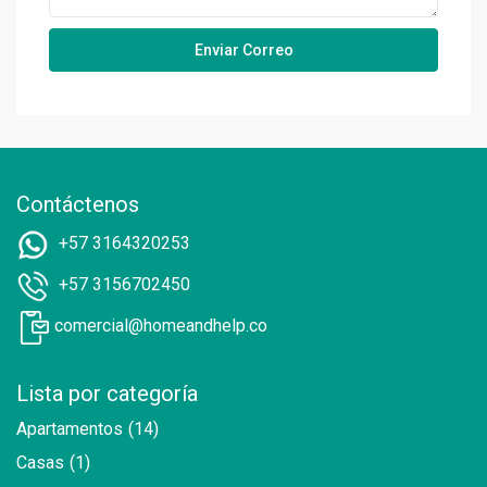
Contáctenos
+57 3164320253
+57 3156702450
comercial@homeandhelp.co
Lista por categoría
Apartamentos
(14)
Casas
(1)