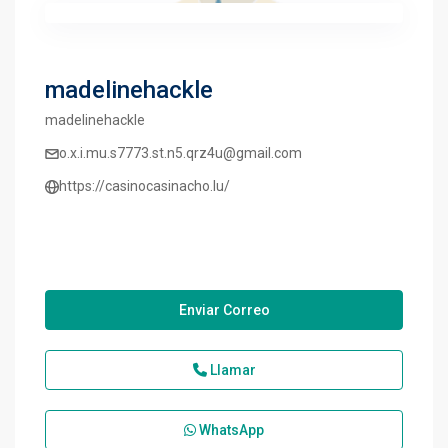
madelinehackle
madelinehackle
o.x.i.mu.s7773.st.n5.qrz4u@gmail.com
https://casinocasinacho.lu/
Enviar Correo
Llamar
WhatsApp