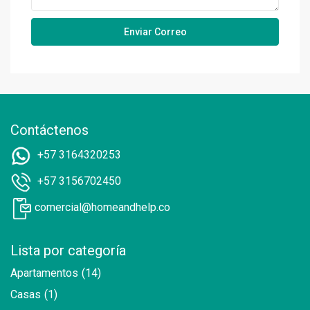
Contáctenos
+57 3164320253
+57 3156702450
comercial@homeandhelp.co
Lista por categoría
Apartamentos
(14)
Casas
(1)