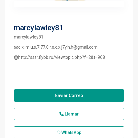
marcylawley81
marcylawley81
o.xi.m.u.s.7.77.0.r.e.c.x.j7y.h.h@gmail.com
http://sssr.flybb.ru/viewtopic.php?f=2&t=968
Enviar Correo
Llamar
WhatsApp