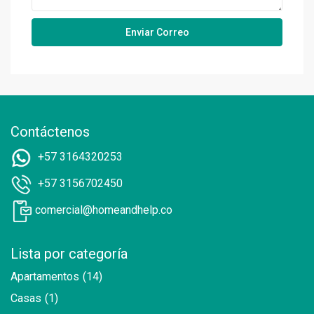
Contáctenos
+57 3164320253
+57 3156702450
comercial@homeandhelp.co
Lista por categoría
Apartamentos
(14)
Casas
(1)