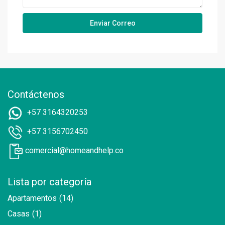
Contáctenos
+57 3164320253
+57 3156702450
comercial@homeandhelp.co
Lista por categoría
Apartamentos
(14)
Casas
(1)