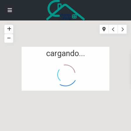
cargando...