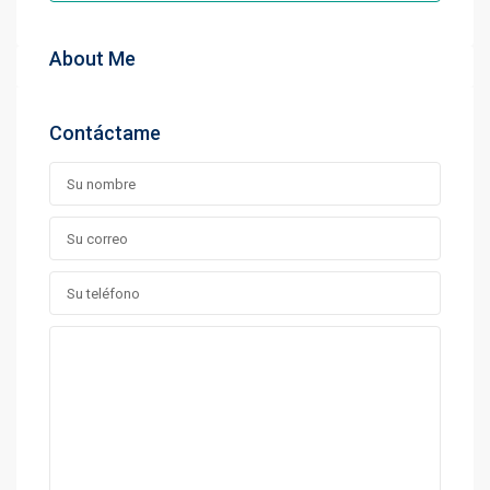
About Me
Contáctame