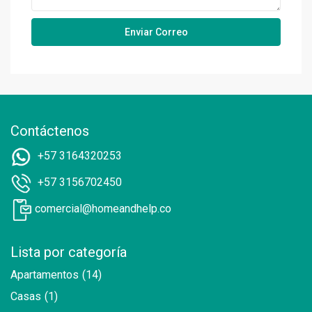
Contáctenos
+57 3164320253
+57 3156702450
comercial@homeandhelp.co
Lista por categoría
Apartamentos
(14)
Casas
(1)