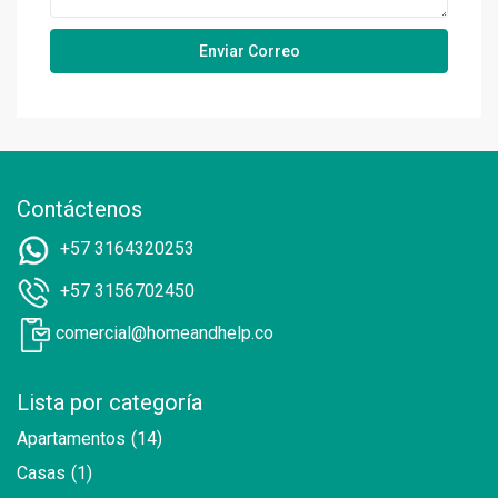
Contáctenos
+57 3164320253
+57 3156702450
comercial@homeandhelp.co
Lista por categoría
Apartamentos
(14)
Casas
(1)