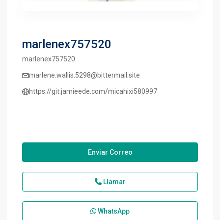
marlenex757520
marlenex757520
marlene.wallis.5298@bittermail.site
https://git.jamieede.com/micahixi580997
Enviar Correo
Llamar
WhatsApp