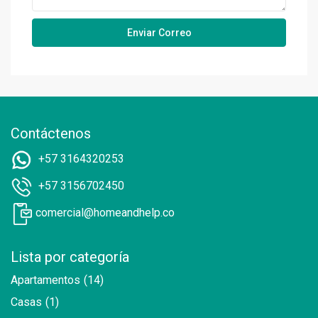
Contáctenos
+57 3164320253
+57 3156702450
comercial@homeandhelp.co
Lista por categoría
Apartamentos
(14)
Casas
(1)