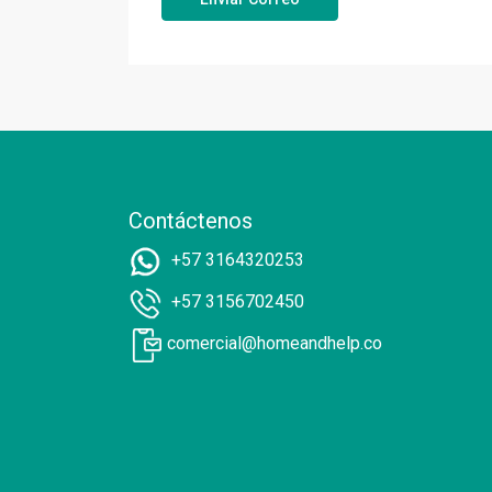
Contáctenos
+57 3164320253
+57 3156702450
comercial@homeandhelp.co