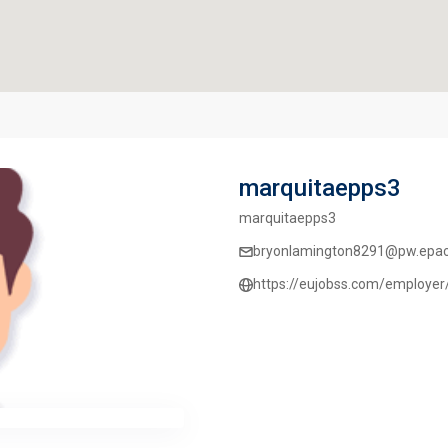
marquitaepps3
marquitaepps3
bryonlamington8291@pw.epac
https://eujobss.com/employer