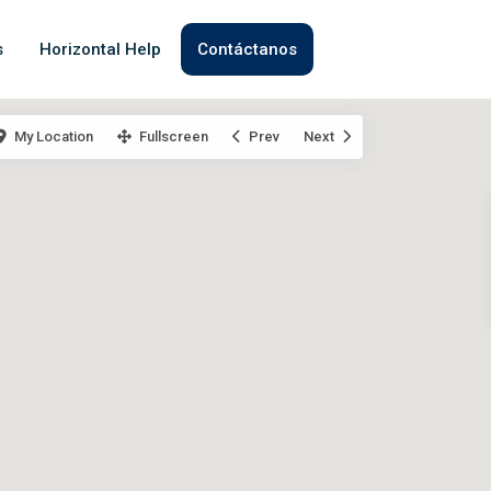
s
Horizontal Help
Contáctanos
My Location
Fullscreen
Prev
Next