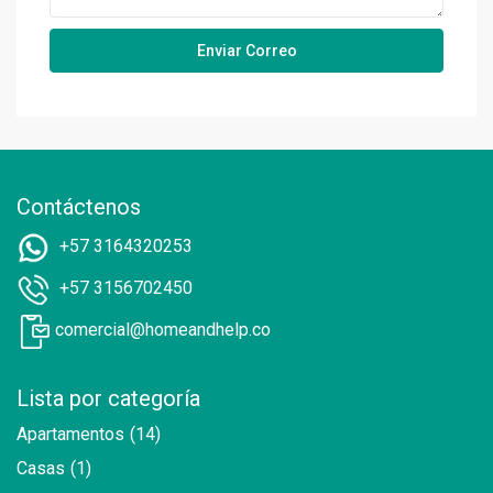
Contáctenos
+57 3164320253
+57 3156702450
comercial@homeandhelp.co
Lista por categoría
Apartamentos
(14)
Casas
(1)