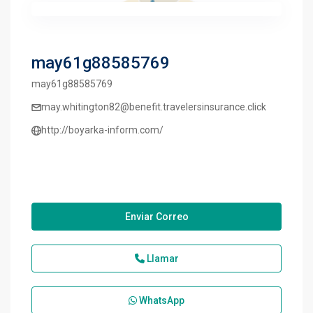
may61g88585769
may61g88585769
may.whitington82@benefit.travelersinsurance.click
http://boyarka-inform.com/
Enviar Correo
Llamar
WhatsApp