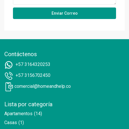
Contáctenos
+57 3164320253
+57 3156702450
comercial@homeandhelp.co
Lista por categoría
Apartamentos
(14)
Casas
(1)