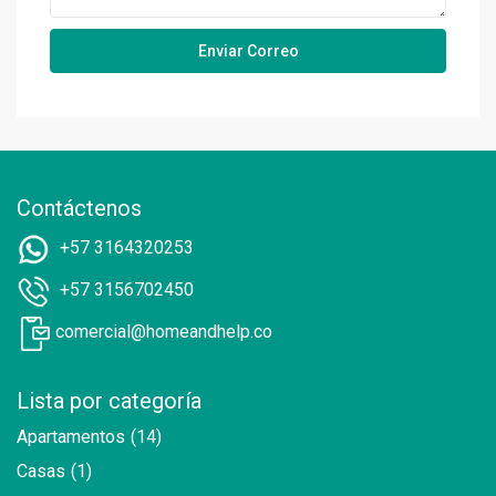
Contáctenos
+57 3164320253
+57 3156702450
comercial@homeandhelp.co
Lista por categoría
Apartamentos
(14)
Casas
(1)