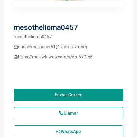
mesothelioma0457
mesothelioma0457
darlalemessurier51@sise.dravix.org
https://md.swk-web.com/s/6b-57Ctg6
Enviar Correo
Llamar
WhatsApp