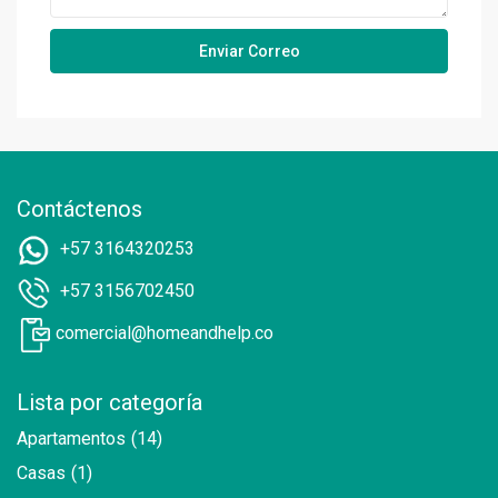
Contáctenos
+57 3164320253
+57 3156702450
comercial@homeandhelp.co
Lista por categoría
Apartamentos
(14)
Casas
(1)