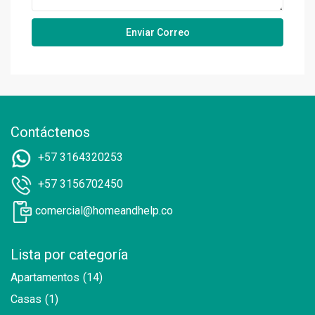
Contáctenos
+57 3164320253
+57 3156702450
comercial@homeandhelp.co
Lista por categoría
Apartamentos
(14)
Casas
(1)