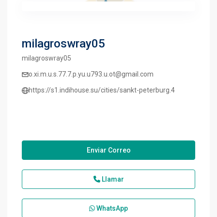
milagroswray05
milagroswray05
o.xi.m.u.s.77.7.p.yu.u793.u.ot@gmail.com
https://s1.indihouse.su/cities/sankt-peterburg.4
Enviar Correo
Llamar
WhatsApp