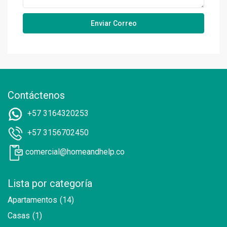
Contáctenos
+57 3164320253
+57 3156702450
comercial@homeandhelp.co
Lista por categoría
Apartamentos
(14)
Casas
(1)