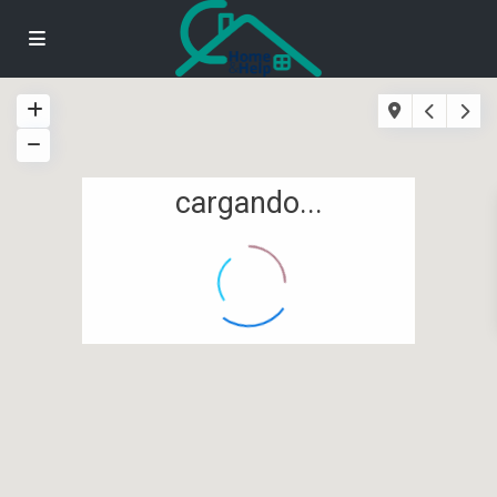
cargando...