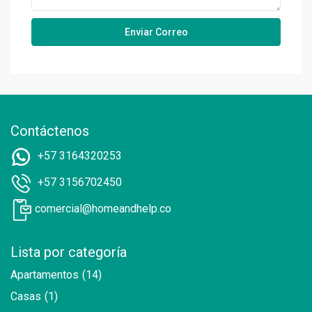
Contáctenos
+57 3164320253
+57 3156702450
comercial@homeandhelp.co
Lista por categoría
Apartamentos
(14)
Casas
(1)