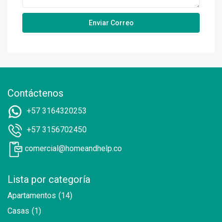
Contáctenos
+57 3164320253
+57 3156702450
comercial@homeandhelp.co
Lista por categoría
Apartamentos
(14)
Casas
(1)