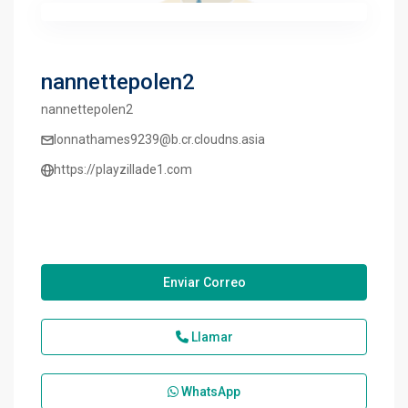
nannettepolen2
nannettepolen2
lonnathames9239@b.cr.cloudns.asia
https://playzillade1.com
Enviar Correo
Llamar
WhatsApp