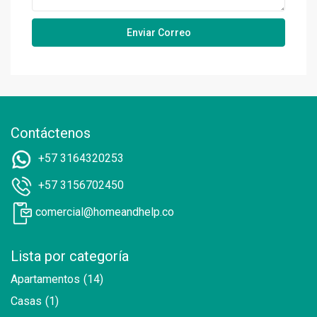
Contáctenos
+57 3164320253
+57 3156702450
comercial@homeandhelp.co
Lista por categoría
Apartamentos
(14)
Casas
(1)