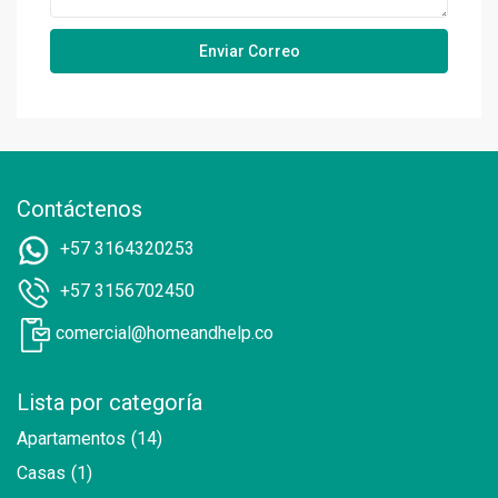
Contáctenos
+57 3164320253
+57 3156702450
comercial@homeandhelp.co
Lista por categoría
Apartamentos
(14)
Casas
(1)