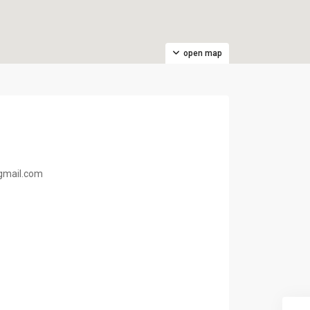
open map
6@gmail.com