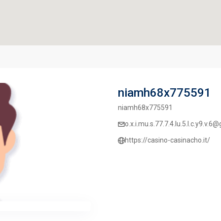
niamh68x775591
niamh68x775591
o.x.i.mu.s.77.7.4.lu.5.l.c.y9.v.
https://casino-casinacho.it/