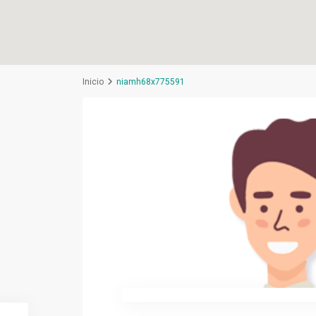
Inicio
niamh68x775591