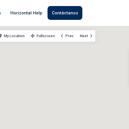
s
Horizontal Help
Contáctanos
My Location
Fullscreen
Prev
Next