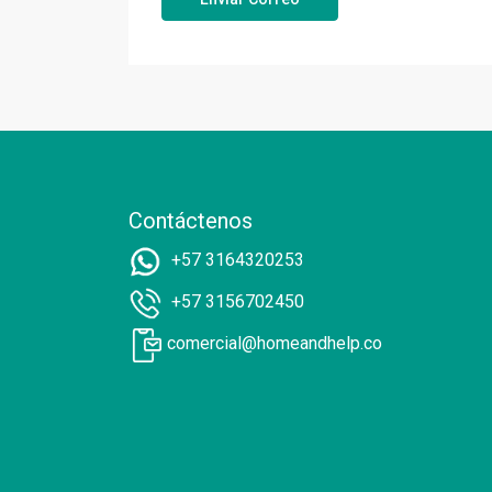
Contáctenos
+57 3164320253
+57 3156702450
comercial@homeandhelp.co