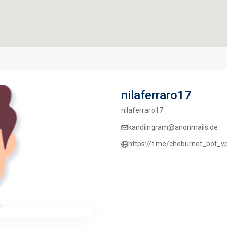
nilaferraro17
nilaferraro17
kandiingram@anonmails.de
https://t.me/cheburnet_bot_v