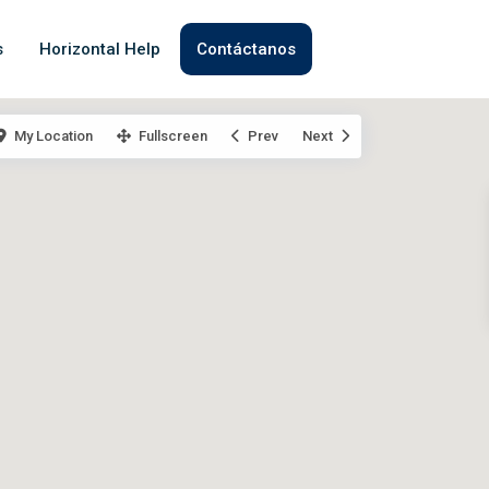
s
Horizontal Help
Contáctanos
My Location
Fullscreen
Prev
Next