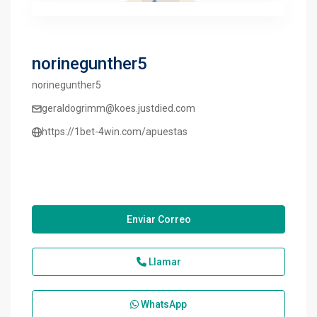
norinegunther5
norinegunther5
geraldogrimm@koes.justdied.com
https://1bet-4win.com/apuestas
Enviar Correo
Llamar
WhatsApp