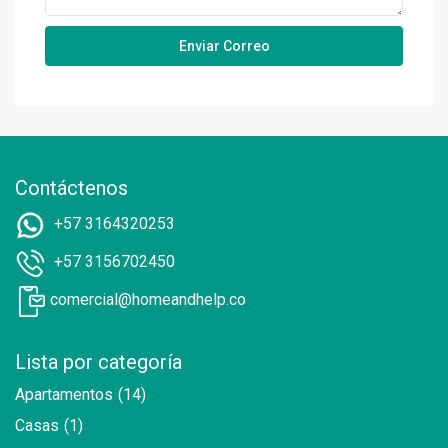
Contáctenos
+57 3164320253
+57 3156702450
comercial@homeandhelp.co
Lista por categoría
Apartamentos
(14)
Casas
(1)