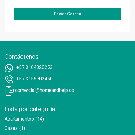
Contáctenos
+57 3164320253
+57 3156702450
comercial@homeandhelp.co
Lista por categoría
Apartamentos
(14)
Casas
(1)